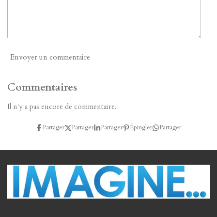
l
n
e
Envoyer un commentaire
Commentaires
Il n'y a pas encore de commentaire.
Partager
Partager
Partager
Épingler
Partager