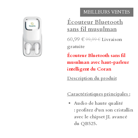
l
u
n
a
t
t
MEILLEURS VENTES
y
e
e
Écouteur Bluetooth
r
sans fil musulman
f
60,99 €
99,99 €
Livraison
u
gratuite
l
Écouteur Bluetooth sans fil
l
musulman avec haut-parleur
s
intelligent du Coran
c
Description du produit
r
e
Caractéristiques principales :
e
n
Audio de haute qualité
: profitez d'un son cristallin
avec le chipset JL avancé
du QB525.