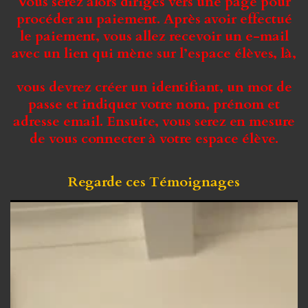
Vous serez alors dirigés vers une page pour
procéder au paiement. Après avoir effectué
le paiement, vous allez recevoir un e-mail
avec un lien qui mène sur l’espace élèves, là,
vous devrez créer un identifiant, un mot de
passe et indiquer votre nom, prénom et
adresse email. Ensuite, vous serez en mesure
de vous connecter à votre espace élève.
Regarde ces
Témoignages