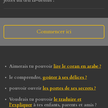
Jettes un œil là-dessus :
Commencer ici
Aimerais tu pouvoir
lire le coran en arabe ?
le comprendre,
goûter à ses délices ?
pouvoir ouvrir
les portes de ses secrets ?
Voudrais tu pouvoir
le traduire et
l’expliquer
à tes enfants, parents et amis ?