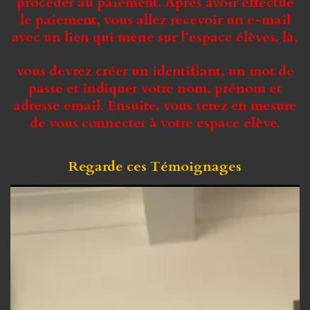
procéder au paiement. Après avoir effectué
le paiement, vous allez recevoir un e-mail
avec un lien qui mène sur l’espace élèves, là,
vous devrez créer un identifiant, un mot de
passe et indiquer votre nom, prénom et
adresse email. Ensuite, vous serez en mesure
de vous connecter à votre espace élève.
Regarde ces
Témoignages